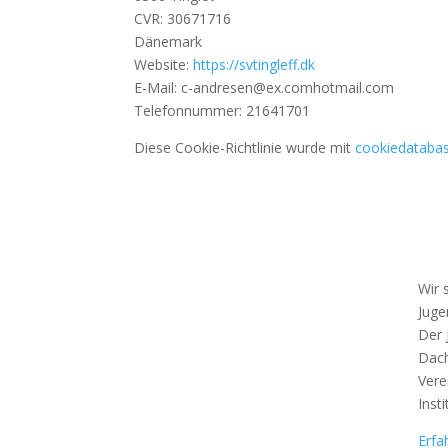
CVR: 30671716
Dänemark
Website:
https://svtingleff.dk
E-Mail:
c-andresen@
ex.com
hotmail.com
Telefonnummer: 21641701
Diese Cookie-Richtlinie wurde mit
cookiedatabas
Wir 
Juge
Der 
Dach
Vere
Insti
Erfa