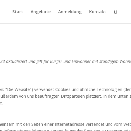
Start
Angebote
Anmeldung
Kontakt
023 aktualisiert und gilt für Bürger und Einwohner mit ständigem Woh
n: "Die Website") verwendet Cookies und ähnliche Technologien (der E
ßerdem von uns beauftragten Drittparteien platziert. In dem unten 
e.
 gemeinsam mit den Seiten einer Internetadresse versendet und vom 
en Informationen können während folgender Besuche zu unseren oder 