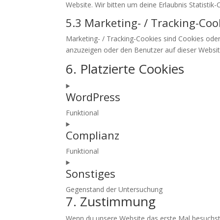
Website. Wir bitten um deine Erlaubnis Statistik-
5.3 Marketing- / Tracking-Coo
Marketing- / Tracking-Cookies sind Cookies ode
anzuzeigen oder den Benutzer auf dieser Websit
6. Platzierte Cookies
WordPress
Funktional
Consent
Complianz
to
service
Funktional
wordpress
Consent
Sonstiges
to
service
Gegenstand der Untersuchung
complianz
7. Zustimmung
Consent
to
Wenn du unsere Website das erste Mal besuchst, z